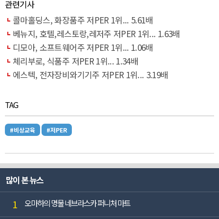
관련기사
콜마홀딩스, 화장품주 저PER 1위... 5.61배
베뉴지, 호텔,레스토랑,레저주 저PER 1위... 1.63배
디모아, 소프트웨어주 저PER 1위... 1.06배
체리부로, 식품주 저PER 1위... 1.34배
에스텍, 전자장비와기기주 저PER 1위... 3.19배
TAG
#비상교육
#저PER
많이 본 뉴스
1
오마하의 명물 네브라스카 퍼니처 마트