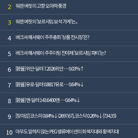
2
워렌 버핏의 고향 오마하 풍경
3
워렌 버핏의 '보르샤임 보석 가게'는...
4
버크셔 해서웨이 주주총회 '상품 전시장'은?
5
버크셔 해서웨이 주주미팅 전야제 '보르샤임 파티'는?
6
[환율] 위안-달러 7.2026위안 … 0.03%↑
7
[환율] 유로-달러 0.8817유로 … 0.64%↓
8
[환율] 엔-달러 143.6400엔 … 0.64%↓
9
[장마감] 코스피 0.84%↓(2697.67), 코스닥 0.26%↓(734.35)
10
아무도 말하지 않는 PEG 밸류에이션의 회색지대와 황색지대