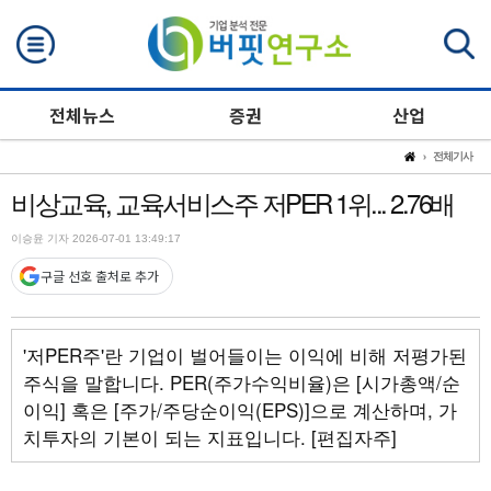
검색
전체뉴스
증권
산업
전체기사
비상교육, 교육서비스주 저PER 1위... 2.76배
이승윤 기자 2026-07-01 13:49:17
구글 선호 출처로 추가
'저PER주'란 기업이 벌어들이는 이익에 비해 저평가된
주식을 말합니다. PER(주가수익비율)은 [시가총액/순
이익] 혹은 [주가/주당순이익(EPS)]으로 계산하며, 가
치투자의 기본이 되는 지표입니다. [편집자주]