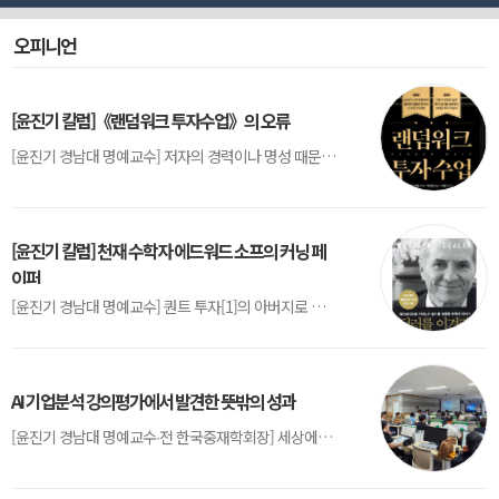
오피니언
[윤진기 칼럼]《랜덤워크 투자수업》의 오류
[윤진기 경남대 명예교수] 저자의 경력이나 명성 때문인지 2020년에 번역 출판된 《랜덤워크 투자수업》(A Random Walk Down Wall Street) 12판은 표지부터가 거창하다. ‘45년간 12번 개정하며 철저히 검증한 투자서’, ‘전문가 부럽지 않은 투자 감각을 길러주는 위대한 투자지침서’ 라는 은빛 광고문구로 독자를 유혹한다.[1] 출판 50주...
[윤진기 칼럼] 천재 수학자 에드워드 소프의 커닝 페
이퍼
[윤진기 경남대 명예교수] 퀀트 투자[1]의 아버지로 불리는 에드워드 소프(Edward O. Thorp)는 수학계에서 천재로 알려진 인물이다. 그는 수학자이지만, 투자 업계에도 여러 가지 흥미로운 일화를 남겼다.수학을 이용하여 카지노를 이길 수 있는지가 궁금했던 그는 동료 교수가 소개해 준 블랙잭(Blackjack) 전략의 핵심을 손바닥 크기의 종이에 요...
AI 기업분석 강의평가에서 발견한 뜻밖의 성과
[윤진기 경남대 명예교수∙전 한국중재학회장] 세상에는 우연처럼 보이지만 인류의 진보를 이끌어낸 사건들이 있다. 영국의 알렉산더 플레밍(Alexander Fleming)이 곰팡이 핀 페트리 접시(Petri dish)를 버리지 않고[1] 관찰해 페니실린을 발견한 것은 그 대표적 사례다. 무심히 지나쳤다면 결코 없었을 혁신이었다.지난 7월 5일, 필자가 개발한 기업...