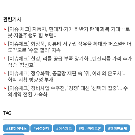
관련기사
[이슈 체크] 자동차, 현대차·기아 하반기 판매 회복 기대…로
봇·자율주행도 힘 보탠다
[이슈체크] 화장품, K-뷰티 서구권 점유율 확대와 퍼스널케어
도약으로 '수출 랠리' 지속
[이슈체크] 철강, 리튬 공급 부족 장기화...탄산리튬 가격 추가
상승 '청신호'
[이슈체크] 정유화학, 공급망 재편 속 '위, 아래의 온도차'...
화학 시황 방향성 부재
[이슈체크] 정비사업 수주전, '경쟁' 대신 '선택과 집중'... 수
의계약 전환 가속화
TAG
#SK하이닉스
#삼성전자
#이슈체크
#하나마이크론
#한미반도체