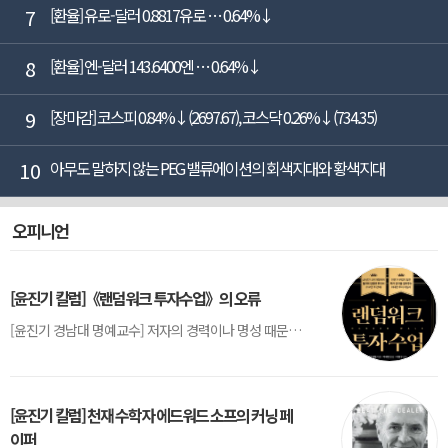
7
[환율] 유로-달러 0.8817유로 … 0.64%↓
8
[환율] 엔-달러 143.6400엔 … 0.64%↓
9
[장마감] 코스피 0.84%↓(2697.67), 코스닥 0.26%↓(734.35)
10
아무도 말하지 않는 PEG 밸류에이션의 회색지대와 황색지대
오피니언
[윤진기 칼럼]《랜덤워크 투자수업》의 오류
[윤진기 경남대 명예교수] 저자의 경력이나 명성 때문인지 2020년에 번역 출판된 《랜덤워크 투자수업》(A Random Walk Down Wall Street) 12판은 표지부터가 거창하다. ‘45년간 12번 개정하며 철저히 검증한 투자서’, ‘전문가 부럽지 않은 투자 감각을 길러주는 위대한 투자지침서’ 라는 은빛 광고문구로 독자를 유혹한다.[1] 출판 50주...
[윤진기 칼럼] 천재 수학자 에드워드 소프의 커닝 페
이퍼