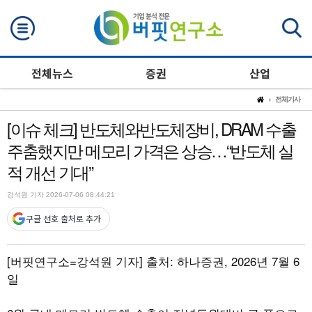
검색
전체뉴스
증권
산업
전체기사
[이슈 체크] 반도체와반도체장비, DRAM 수출
주춤했지만 메모리 가격은 상승…“반도체 실
적 개선 기대”
강석원 기자 2026-07-06 08:44:21
구글 선호 출처로 추가
[버핏연구소=강석원 기자]
출처: 하나증권, 2026년 7월 6
일