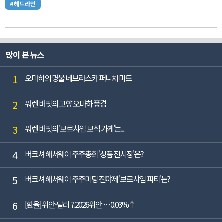
#헤드라인
많이 본 뉴스
1
오마하의 명물 네브라스카 퍼니처 마트
2
워렌 버핏의 고향 오마하 풍경
3
워렌 버핏의 '보르샤임 보석 가게'는...
4
버크셔 해서웨이 주주총회 '상품 전시장'은?
5
버크셔 해서웨이 주주미팅 전야제 '보르샤임 파티'는?
6
[환율] 위안-달러 7.2026위안 … 0.03%↑