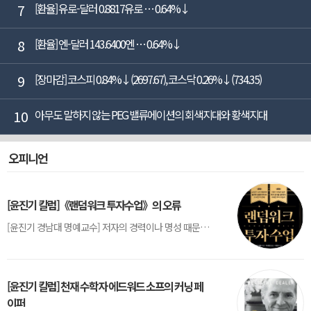
7
[환율] 유로-달러 0.8817유로 … 0.64%↓
8
[환율] 엔-달러 143.6400엔 … 0.64%↓
9
[장마감] 코스피 0.84%↓(2697.67), 코스닥 0.26%↓(734.35)
10
아무도 말하지 않는 PEG 밸류에이션의 회색지대와 황색지대
오피니언
[윤진기 칼럼]《랜덤워크 투자수업》의 오류
[윤진기 경남대 명예교수] 저자의 경력이나 명성 때문인지 2020년에 번역 출판된 《랜덤워크 투자수업》(A Random Walk Down Wall Street) 12판은 표지부터가 거창하다. ‘45년간 12번 개정하며 철저히 검증한 투자서’, ‘전문가 부럽지 않은 투자 감각을 길러주는 위대한 투자지침서’ 라는 은빛 광고문구로 독자를 유혹한다.[1] 출판 50주...
[윤진기 칼럼] 천재 수학자 에드워드 소프의 커닝 페
이퍼