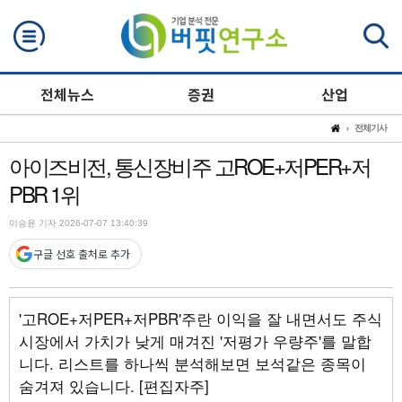
검색
전체뉴스
증권
산업
전체기사
아이즈비전, 통신장비주 고ROE+저PER+저
PBR 1위
이승윤 기자 2026-07-07 13:40:39
구글 선호 출처로 추가
'고ROE+저PER+저PBR'주란 이익을 잘 내면서도 주식
시장에서 가치가 낮게 매겨진 '저평가 우량주'를 말합
니다. 리스트를 하나씩 분석해보면 보석같은 종목이
숨겨져 있습니다. [편집자주]