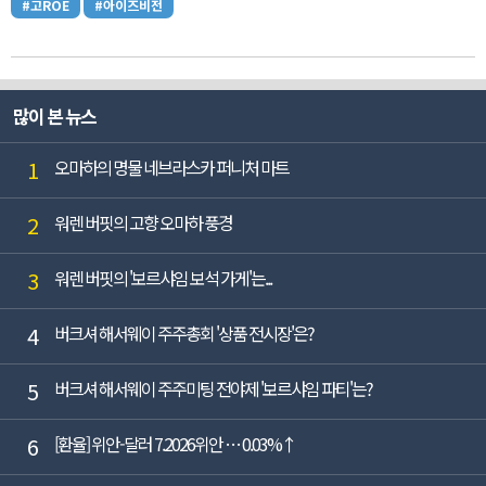
#고ROE
#아이즈비전
많이 본 뉴스
1
오마하의 명물 네브라스카 퍼니처 마트
2
워렌 버핏의 고향 오마하 풍경
3
워렌 버핏의 '보르샤임 보석 가게'는...
4
버크셔 해서웨이 주주총회 '상품 전시장'은?
5
버크셔 해서웨이 주주미팅 전야제 '보르샤임 파티'는?
6
[환율] 위안-달러 7.2026위안 … 0.03%↑