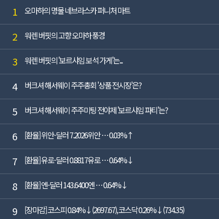
1
오마하의 명물 네브라스카 퍼니처 마트
2
워렌 버핏의 고향 오마하 풍경
3
워렌 버핏의 '보르샤임 보석 가게'는...
4
버크셔 해서웨이 주주총회 '상품 전시장'은?
5
버크셔 해서웨이 주주미팅 전야제 '보르샤임 파티'는?
6
[환율] 위안-달러 7.2026위안 … 0.03%↑
7
[환율] 유로-달러 0.8817유로 … 0.64%↓
8
[환율] 엔-달러 143.6400엔 … 0.64%↓
9
[장마감] 코스피 0.84%↓(2697.67), 코스닥 0.26%↓(734.35)