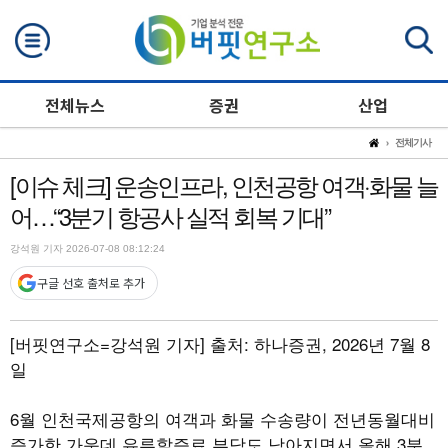
검색
전체뉴스
증권
산업
전체기사
[이슈 체크] 운송인프라, 인천공항 여객·화물 늘
어…“3분기 항공사 실적 회복 기대”
강석원 기자 2026-07-08 08:12:24
구글 선호 출처로 추가
[버핏연구소=강석원 기자]
출처: 하나증권, 2026년 7월 8
일
6월 인천국제공항의 여객과 화물 수송량이 전년동월대비
증가한 가운데 유류할증료 부담도 낮아지면서 올해 3분