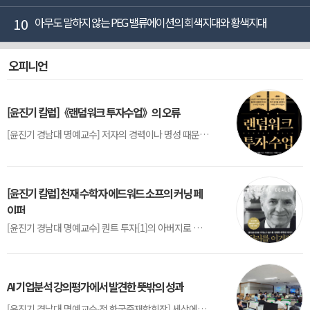
10
아무도 말하지 않는 PEG 밸류에이션의 회색지대와 황색지대
오피니언
[윤진기 칼럼]《랜덤워크 투자수업》의 오류
[윤진기 경남대 명예교수] 저자의 경력이나 명성 때문인지 2020년에 번역 출판된 《랜덤워크 투자수업》(A Random Walk Down Wall Street) 12판은 표지부터가 거창하다. ‘45년간 12번 개정하며 철저히 검증한 투자서’, ‘전문가 부럽지 않은 투자 감각을 길러주는 위대한 투자지침서’ 라는 은빛 광고문구로 독자를 유혹한다.[1] 출판 50주...
[윤진기 칼럼] 천재 수학자 에드워드 소프의 커닝 페
이퍼
[윤진기 경남대 명예교수] 퀀트 투자[1]의 아버지로 불리는 에드워드 소프(Edward O. Thorp)는 수학계에서 천재로 알려진 인물이다. 그는 수학자이지만, 투자 업계에도 여러 가지 흥미로운 일화를 남겼다.수학을 이용하여 카지노를 이길 수 있는지가 궁금했던 그는 동료 교수가 소개해 준 블랙잭(Blackjack) 전략의 핵심을 손바닥 크기의 종이에 요...
AI 기업분석 강의평가에서 발견한 뜻밖의 성과
[윤진기 경남대 명예교수∙전 한국중재학회장] 세상에는 우연처럼 보이지만 인류의 진보를 이끌어낸 사건들이 있다. 영국의 알렉산더 플레밍(Alexander Fleming)이 곰팡이 핀 페트리 접시(Petri dish)를 버리지 않고[1] 관찰해 페니실린을 발견한 것은 그 대표적 사례다. 무심히 지나쳤다면 결코 없었을 혁신이었다.지난 7월 5일, 필자가 개발한 기업...