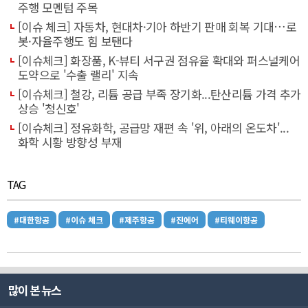
주행 모멘텀 주목
[이슈 체크] 자동차, 현대차·기아 하반기 판매 회복 기대…로
봇·자율주행도 힘 보탠다
[이슈체크] 화장품, K-뷰티 서구권 점유율 확대와 퍼스널케어
도약으로 '수출 랠리' 지속
[이슈체크] 철강, 리튬 공급 부족 장기화...탄산리튬 가격 추가
상승 '청신호'
[이슈체크] 정유화학, 공급망 재편 속 '위, 아래의 온도차'...
화학 시황 방향성 부재
TAG
#대한항공
#이슈 체크
#제주항공
#진에어
#티웨이항공
많이 본 뉴스