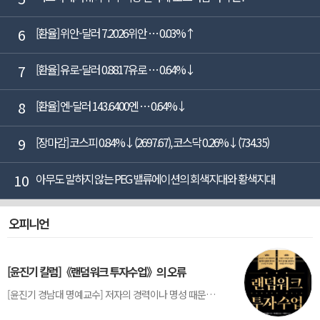
6
[환율] 위안-달러 7.2026위안 … 0.03%↑
7
[환율] 유로-달러 0.8817유로 … 0.64%↓
8
[환율] 엔-달러 143.6400엔 … 0.64%↓
9
[장마감] 코스피 0.84%↓(2697.67), 코스닥 0.26%↓(734.35)
10
아무도 말하지 않는 PEG 밸류에이션의 회색지대와 황색지대
오피니언
[윤진기 칼럼]《랜덤워크 투자수업》의 오류
[윤진기 경남대 명예교수] 저자의 경력이나 명성 때문인지 2020년에 번역 출판된 《랜덤워크 투자수업》(A Random Walk Down Wall Street) 12판은 표지부터가 거창하다. ‘45년간 12번 개정하며 철저히 검증한 투자서’, ‘전문가 부럽지 않은 투자 감각을 길러주는 위대한 투자지침서’ 라는 은빛 광고문구로 독자를 유혹한다.[1] 출판 50주...