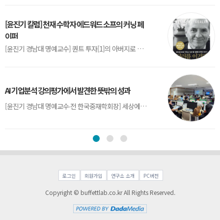
[윤진기 칼럼] 천재 수학자 에드워드 소프의 커닝 페
이퍼
[윤진기 경남대 명예교수] 퀀트 투자[1]의 아버지로 불리는 에드워드 소프(Edward O. Thorp)는 수학계에서 천재로 알려진 인물이다. 그는 수학자이지만, 투자 업계에도 여러 가지 흥미로운 일화를 남겼다.수학을 이용하여 카지노를 이길 수 있는지가 궁금했던 그는 동료 교수가 소개해 준 블랙잭(Blackjack) 전략의 핵심을 손바닥 크기의 종이에 요...
AI 기업분석 강의평가에서 발견한 뜻밖의 성과
[윤진기 경남대 명예교수∙전 한국중재학회장] 세상에는 우연처럼 보이지만 인류의 진보를 이끌어낸 사건들이 있다. 영국의 알렉산더 플레밍(Alexander Fleming)이 곰팡이 핀 페트리 접시(Petri dish)를 버리지 않고[1] 관찰해 페니실린을 발견한 것은 그 대표적 사례다. 무심히 지나쳤다면 결코 없었을 혁신이었다.지난 7월 5일, 필자가 개발한 기업...
로그인
회원가입
연구소 소개
PC버전
Copyright © buffettlab.co.kr All Rights Reserved.