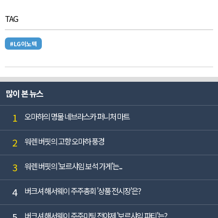
TAG
#LG이노텍
많이 본 뉴스
1
오마하의 명물 네브라스카 퍼니처 마트
2
워렌 버핏의 고향 오마하 풍경
3
워렌 버핏의 '보르샤임 보석 가게'는...
4
버크셔 해서웨이 주주총회 '상품 전시장'은?
5
버크셔 해서웨이 주주미팅 전야제 '보르샤임 파티'는?