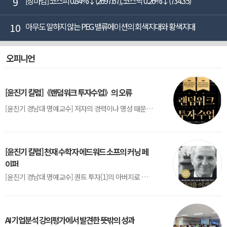
9
[장마감] 코스피 0.84%↓(2697.67), 코스닥 0.26%↓(734.35)
10
아무도 말하지 않는 PEG 밸류에이션의 회색지대와 황색지대
오피니언
[윤진기 칼럼]《랜덤워크 투자수업》의 오류
[윤진기 경남대 명예교수] 저자의 경력이나 명성 때문인지 2020년에 번역 출판된 《랜덤워크 투자수업》(A Random Walk Down Wall Street) 12판은 표지부터가 거창하다. ‘45년간 12번 개정하며 철저히 검증한 투자서’, ‘전문가 부럽지 않은 투자 감각을 길러주는 위대한 투자지침서’ 라는 은빛 광고문구로 독자를 유혹한다.[1] 출판 50주...
[윤진기 칼럼] 천재 수학자 에드워드 소프의 커닝 페
이퍼
[윤진기 경남대 명예교수] 퀀트 투자[1]의 아버지로 불리는 에드워드 소프(Edward O. Thorp)는 수학계에서 천재로 알려진 인물이다. 그는 수학자이지만, 투자 업계에도 여러 가지 흥미로운 일화를 남겼다.수학을 이용하여 카지노를 이길 수 있는지가 궁금했던 그는 동료 교수가 소개해 준 블랙잭(Blackjack) 전략의 핵심을 손바닥 크기의 종이에 요...
AI 기업분석 강의평가에서 발견한 뜻밖의 성과