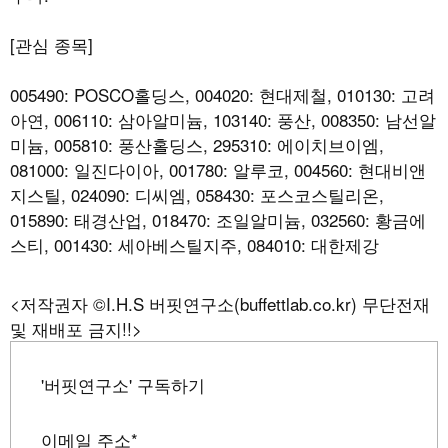
[관심 종목]
005490: POSCO홀딩스, 004020: 현대제철, 010130: 고려
아연, 006110: 삼아알미늄, 103140: 풍산, 008350: 남선알
미늄, 005810: 풍산홀딩스, 295310: 에이치브이엠,
081000: 일진다이아, 001780: 알루코, 004560: 현대비앤
지스틸, 024090: 디씨엠, 058430: 포스코스틸리온,
015890: 태경산업, 018470: 조일알미늄, 032560: 황금에
스티, 001430: 세아베스틸지주, 084010: 대한제강
<저작권자 ©I.H.S 버핏연구소(buffettlab.co.kr) 무단전재
및 재배포 금지!!>
'버핏연구소' 구독하기
이메일 주소
*