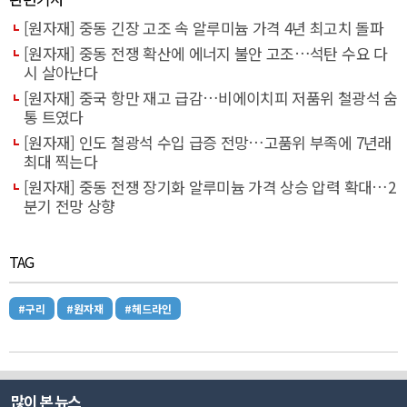
[원자재] 중동 긴장 고조 속 알루미늄 가격 4년 최고치 돌파
[원자재] 중동 전쟁 확산에 에너지 불안 고조…석탄 수요 다
시 살아난다
[원자재] 중국 항만 재고 급감…비에이치피 저품위 철광석 숨
통 트였다
[원자재] 인도 철광석 수입 급증 전망…고품위 부족에 7년래
최대 찍는다
[원자재] 중동 전쟁 장기화 알루미늄 가격 상승 압력 확대…2
분기 전망 상향
TAG
#구리
#원자재
#헤드라인
많이 본 뉴스