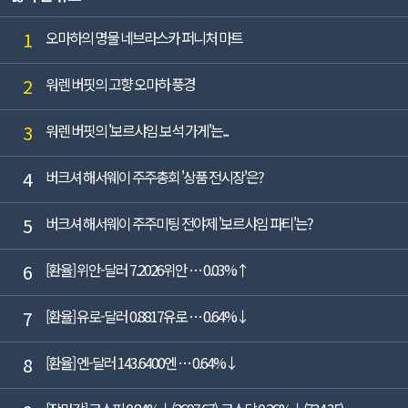
1
오마하의 명물 네브라스카 퍼니처 마트
2
워렌 버핏의 고향 오마하 풍경
3
워렌 버핏의 '보르샤임 보석 가게'는...
4
버크셔 해서웨이 주주총회 '상품 전시장'은?
5
버크셔 해서웨이 주주미팅 전야제 '보르샤임 파티'는?
6
[환율] 위안-달러 7.2026위안 … 0.03%↑
7
[환율] 유로-달러 0.8817유로 … 0.64%↓
8
[환율] 엔-달러 143.6400엔 … 0.64%↓