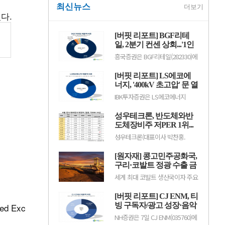
최신뉴스
더보기
다.
[버핏 리포트] BGF리테
일, 2분기 컨센 상회...'1인
가구 증가' '방한 외국인
흥국증권은 BGF리테일(282330)에
소비 확대' 구조적 수혜 전
대해 1~2인 가구 증가와 방한 외국
인 소비 확대에 따른 구조적 수혜
망 - 흥국
[버핏 리포트] LS에코에
가 이어질 것으로 전망하며 투자의
견 ‘매수’를 유지했다. 목표주가는
너지, '400kV 초고압' 문 열
기존 18만원에서 19만원으로 상향
었다...2027년 본격 수혜 기
IBK투자증권은 LS에코에너지
했다. BGF리테일의 전일 종가는
대 - IBK
(229640)에 대해 소재 사업과 버스
13만3500원이다.박종렬 흥국증권
덕트를 중심으로 안정적인 실적 성
연구원은 “1~2인 가구 증가에 따
성우테크론, 반도체와반
장세가 이어지고 오는 2027년부터
른 구조적인 소비 환경 변화의 수.
초고압 케이블이 새로운 성장동력
도체장비주 저PER 1위...
으로 자리 잡을 전망이라며 투자의
4.86배
성우테크론(대표이사 박찬홍.
견 '매수'를 유지하고 목표주가 7
045300)이 8월 반도체와반도체장
만6000원을 유지했다. LS에코에
비주 저PER 1위를 기록했다.버핏
너지의 전일 종가는 4만5550원이
[원자재] 콩고민주공화국,
연구소 조사 결과에 따르면 성우테
다.김태현 IBK투자증권 연구원은
크론이 8월 반도체와반도체장비주
구리·코발트 정광 수출 금
"올해 2분기 .
PER 4.86배로 가장 낮았다. 이어
지…국제 구리 가격 강세
세계 최대 코발트 생산국이자 주요
유니트론텍(142210)(4.89), 유니퀘
지속
구리 생산국인 콩고민주공화국
스트(077500)(5.21), 로체시스템즈
(DRC)이 자국 내 광물 가공 산업을
(071280)(7.7)가 뒤를 이었다.성우
[버핏 리포트] CJ ENM, 티
육성하기 위해 구리와 코발트 정광
테크론은 1분기 매출액 118억원,
(금속 함량을 높인 가공 전 원료)
빙 구독자/광고 성장·음악
d Exc
영업이익 14억원으로 전년.
수출을 전면 금지했다. 미국의 구
IP 고성장·MLC 취급고 성
NH증권은 7일 CJ ENM(035760)에
리 수입관세 부과를 앞두고 국제
장으로 2Q 실적 선방 –
대해 피프스시즌의 딜리버리 공백