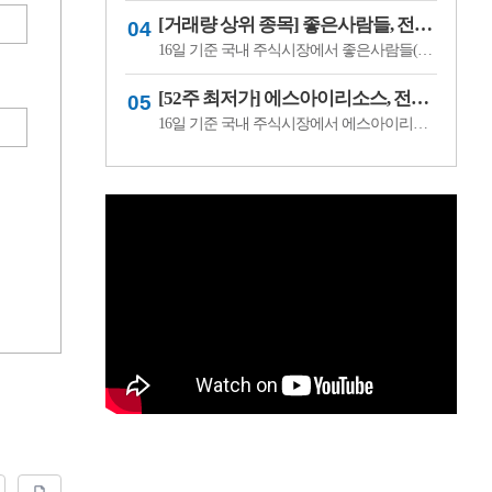
[거래량 상위 종목] 좋은사람들, 전일비 29.90% ↑... 현재가 530원
16일 기준 국내 주식시장에서 좋은사람들(033340)이 전일비 ▲122원(29.90%) 오른 530원에 거래 중이다.좋은사람들은 내의류와 언더웨어 등을 제조·판매하는 의류 전문기업이다. 소비 경기와 브랜드 판매 흐름, 수급 변화에 따라 주가 변동성이 나타날 수 있다.이어 씨피시스템(413630, 3360원, ▲370, 12.37%), 조아제약(034940, 625원, ▲53, 9.27%), 웰크..
[52주 최저가] 에스아이리소스, 전일비 29.78.% ↓... 현재가 125원
16일 기준 국내 주식시장에서 에스아이리소스(065420)가 전일비 ▼53원(-29.78%) 내린 125원에 거래 중이다.에스아이리소스는 자원개발 및 에너지 관련 사업을 영위하는 기업으로, 원자재 가격과 에너지 수급 흐름에 따라 주가 변동성이 나타날 수 있다. 최근 투자심리 위축과 수급 변화가 맞물리며 52주 최저가를 기록한 것으로 보인다.이어 레몬..