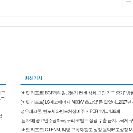
최신기사
가구
흥국
성우테크론, 반도체와반도체장비주 저PER 1위... 4.86배
었