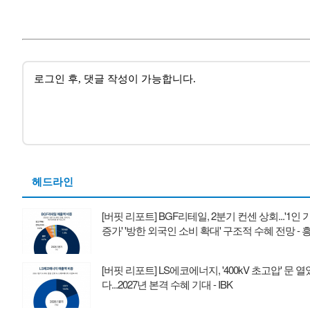
헤드라인
[버핏 리포트] BGF리테일, 2분기 컨센 상회...'1인 
증가' '방한 외국인 소비 확대' 구조적 수혜 전망 - 
[버핏 리포트] LS에코에너지, '400kV 초고압' 문 열
다...2027년 본격 수혜 기대 - IBK