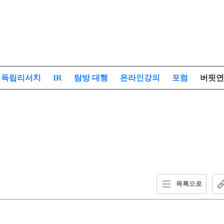
독립리서치
IR
탐방 대행
온라인강의
포럼
버핏연
목록으로