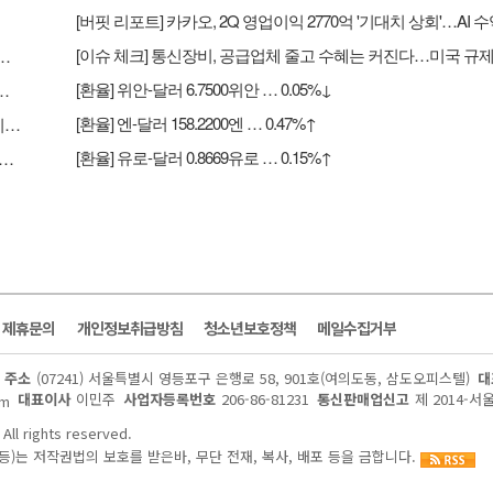
구리·코발트 정광 수출 금지…국제 구리 가격 강세 지속
[환율] 위안-달러 6.7500위안 … 0.05%↓
 성장·음악IP 고성장·MLC 취급고 성장으로 2Q 실적 선방 – NH
[환율] 엔-달러 158.2200엔 … 0.47%↑
[버핏 리포트] 카카오, 2Q 영업이익 2770억 '기대치 상회'…AI 수익화 시간 필요 - 하나
[환율] 유로-달러 0.8669유로 … 0.15%↑
크] 통신장비, 공급업체 줄고 수혜는 커진다…미국 규제가 새 기회
및 제휴문의
개인정보취급방침
청소년보호정책
메일수집거부
주소
(07241) 서울특별시 영등포구 은행로 58, 901호(여의도동, 삼도오피스텔)
대
대표이사
이민주
사업자등록번호
206-86-81231
통신판매업신고
제 2014-서
om
All rights reserved.
)는 저작권법의 보호를 받은바, 무단 전재, 복사, 배포 등을 금합니다.