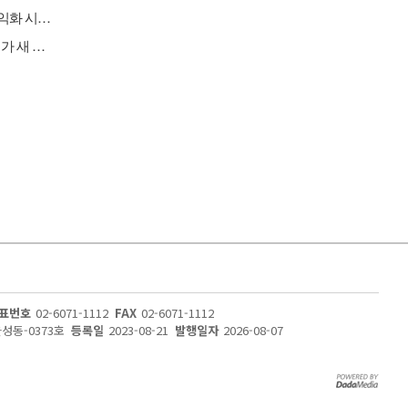
[버핏 리포트] 카카오, 2Q 영업이익 2770억 '기대치 상회'…AI 수익화 시간 필요 - 하나
[이슈 체크] 통신장비, 공급업체 줄고 수혜는 커진다…미국 규제가 새 기회
표번호
02-6071-1112
FAX
02-6071-1112
울성동-0373호
등록일
2023-08-21
발행일자
2026-08-07