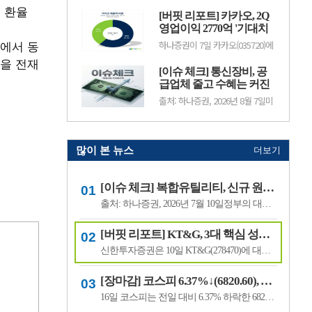
구리 가격이 강세를 보이는 가운데
제 환율
이 실적에 부담으로 작용했음에도
NH
공급 우려가 더해지면서 시장의 관
[버핏 리포트] 카카오, 2Q
티빙 구독자·광고 성장에 따른 흑
심이 집중되고 있다.콩고민주공
자전환 및 음악IP 전반의 고성장
영업이익 2770억 '기대치
화..
지속과 MLC의 꾸준한 취급고 성장
상회'…AI 수익화 시간 필
에서 동
하나증권이 7일 카카오(035720)에
으로 선방했다며, 투자의견 ‘매
요 - 하나
대해 "톡비즈 광고 성장과 자회사
수’와 목표주가 4만7000원을 유지
을 전재
수익성 개선으로 2분기 시장 기대
했다. CJ ENM의 전일 종가는 3만
[이슈 체크] 통신장비, 공
치를 상회하는 실적을 냈으나,
4100원이다.이화정 NH증권 애널
B2C AI 신사업의 수익화에는 시간
급업체 줄고 수혜는 커진
리스트는 &...
이 필요하다"며 투자의견 '매수'를
다…미국 규제가 새 기회
출처: 하나증권, 2026년 8월 7일미
유지하고 목표주가를 5만8000원
국의 중국산 통신장비 규제가 부품
으로 '하향'했다. 카카오의 전일종
까지 확대되면서 국내 통신장비 업
가는 3만8300원이다.이준호 하나
체들의 수혜 기대감이 커지고 있
증권 애널리스트는 2분기 호실적
다. 하나증권은 공급업체가 줄어드
...
는 업계 구조와 미국의 투자 확대
많이 본 뉴스
더보기
를 고려하면 국내 업체들의 실적
개선 가능성이 높다고 분석했다.하
나증권은 3G와 LTE, 5G를 거치며
[이슈 체크] 복합유틸리티, 신규 원전 최대 4기 가능성…한국전력 장기 성장 기대
통신장비 업체 수는 줄어든 반면
선도 ..
출처: 하나증권, 2026년 7월 10일정부의 대규모 산업 투자로 전력 수요가 늘어날 것으로 예상되면서 제12차 전력수급기본계획에 신규 원전과 액화천연가스(LNG) 발전 설비 확대가 포함될 가능성이 있다는 분석이 나왔다.올해 발표가 예상됐던 제12차 전력수급기본계획 최종안은 정부의 3대 메가프로젝트 관련 내용을 반영하면서 발표 시점이 늦.
[버핏 리포트] KT&G, 3대 핵심 성장 산업·신성장동력 통해 견조한 주가 기대 – 신한
신한투자증권은 10일 KT&G(278470)에 대해 3대 핵심 성장 산업(전자담배, 글로벌, 건기식)과 니코틴 파우치 등 신성장동력이 견조한 주가를 만들 것이라며, 투자의견 ‘매수’와 목표주가 22만원을 유지했다. KT&G의 전일 종가는 17만6400원이다.조상훈 신한투자증권 애널리스트는 “2분기 매출액 1조6630억원(+7.4%, 이하 전년동기대비), 영업...
[장마감] 코스피 6.37%↓(6820.60), 코스닥 4.53%↓(791.84)
16일 코스피는 전일 대비 6.37% 하락한 6820.60포인트로 마감했다. 이날 개인은 3조6606억원을 순매수했고 외국인과 기관은 각각 1조3920억원, 2조3682억원을 순매도했다.코스닥은 전일 대비 4.53% 내린 791.84포인트로 거래를 마쳤다. 개인은 4467억원을 순매수한 반면 외국인과 기관은 각각 3065억원, 1563억원을 순매도했다.임정은 KB증권 연구원은 KB리서...