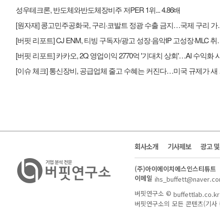
성우테크론, 반도체와반도체장비주 저PER 1위... 4.86배
[원자재] 콩고민주공화국, 
[버핏 리포트] CJ ENM, 티빙 구독자/광고
[이슈 체
회사소개
기사제보
광고 
(주)아이에이치에스인스티튜트
이메일
ihs_buffett@naver.c
버핏연구소 ©
buffettlab.co.kr
버핏연구소의 모든 콘텐츠(기사 등