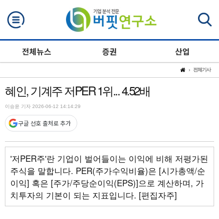
검색
전체뉴스
증권
산업
전체기사
혜인, 기계주 저PER 1위... 4.52배
이승윤 기자 2026-06-12 14:14:29
구글 선호 출처로 추가
'저PER주'란 기업이 벌어들이는 이익에 비해 저평가된
주식을 말합니다. PER(주가수익비율)은 [시가총액/순
이익] 혹은 [주가/주당순이익(EPS)]으로 계산하며, 가
치투자의 기본이 되는 지표입니다. [편집자주]