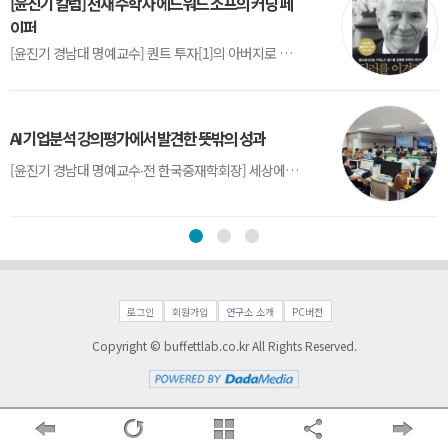
[윤진기 칼럼] 천재 수학자 에드워드 소프의 커닝 페
이퍼
[윤진기 경남대 명예교수] 퀀트 투자[1]의 아버지로 불리는 에드워드 소프(Edward O. Thorp)는 수학계에서 천재로 알려진 인물이다. 그는 수학자이지만, 투자 업계에도 여러 가지 흥미로운 일화를 남겼다.수학을 이용하여 카지노를 이길 수 있는지가 궁금했던 그는 동료 교수가 소개해 준 블랙잭(Blackjack) 전략의 핵심을 손바닥 크기의 종이에 요...
AI 기업분석 강의평가에서 발견한 뜻밖의 성과
[윤진기 경남대 명예교수∙전 한국중재학회장] 세상에는 우연처럼 보이지만 인류의 진보를 이끌어낸 사건들이 있다. 영국의 알렉산더 플레밍(Alexander Fleming)이 곰팡이 핀 페트리 접시(Petri dish)를 버리지 않고[1] 관찰해 페니실린을 발견한 것은 그 대표적 사례다. 무심히 지나쳤다면 결코 없었을 혁신이었다.지난 7월 5일, 필자가 개발한 기업...
로그인
회원가입
연구소 소개
PC버전
Copyright © buffettlab.co.kr All Rights Reserved.