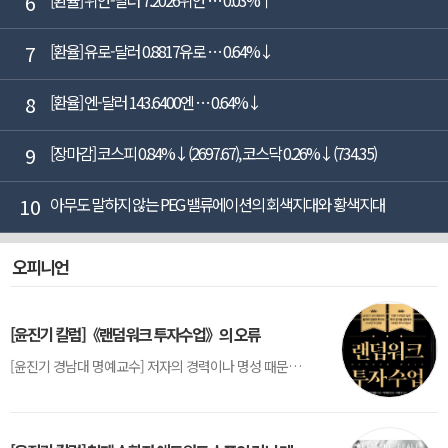
6
[환율] 위안-달러 7.2026위안 … 0.03%↑
7
[환율] 유로-달러 0.8817유로 … 0.64%↓
8
[환율] 엔-달러 143.6400엔 … 0.64%↓
9
[장마감] 코스피 0.84%↓(2697.67), 코스닥 0.26%↓(734.35)
10
아무도 말하지 않는 PEG 밸류에이션의 회색지대와 황색지대
오피니언
[윤진기 칼럼]《랜덤워크 투자수업》의 오류
[윤진기 경남대 명예교수] 저자의 경력이나 명성 때문인지 2020년에 번역 출판된 《랜덤워크 투자수업》(A Random Walk Down Wall Street) 12판은 표지부터가 거창하다. ‘45년간 12번 개정하며 철저히 검증한 투자서’, ‘전문가 부럽지 않은 투자 감각을 길러주는 위대한 투자지침서’ 라는 은빛 광고문구로 독자를 유혹한다.[1] 출판 50주...