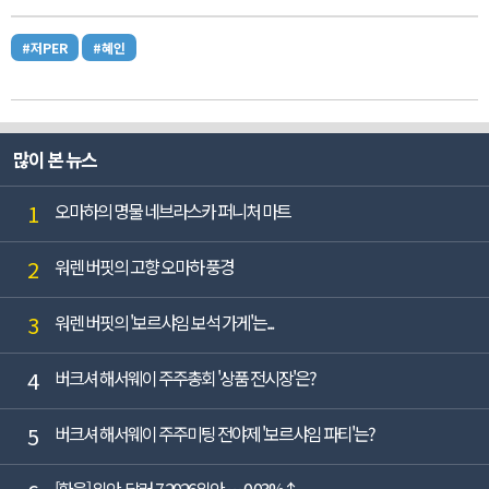
#저PER
#혜인
많이 본 뉴스
1
오마하의 명물 네브라스카 퍼니처 마트
2
워렌 버핏의 고향 오마하 풍경
3
워렌 버핏의 '보르샤임 보석 가게'는...
4
버크셔 해서웨이 주주총회 '상품 전시장'은?
5
버크셔 해서웨이 주주미팅 전야제 '보르샤임 파티'는?