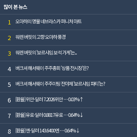
많이 본 뉴스
1
오마하의 명물 네브라스카 퍼니처 마트
2
워렌 버핏의 고향 오마하 풍경
3
워렌 버핏의 '보르샤임 보석 가게'는...
4
버크셔 해서웨이 주주총회 '상품 전시장'은?
5
버크셔 해서웨이 주주미팅 전야제 '보르샤임 파티'는?
6
[환율] 위안-달러 7.2026위안 … 0.03%↑
7
[환율] 유로-달러 0.8817유로 … 0.64%↓
8
[환율] 엔-달러 143.6400엔 … 0.64%↓