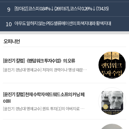
9
[장마감] 코스피 0.84%↓(2697.67), 코스닥 0.26%↓(734.35)
10
아무도 말하지 않는 PEG 밸류에이션의 회색지대와 황색지대
오피니언
[윤진기 칼럼]《랜덤워크 투자수업》의 오류
[윤진기 경남대 명예교수] 저자의 경력이나 명성 때문인지 2020년에 번역 출판된 《랜덤워크 투자수업》(A Random Walk Down Wall Street) 12판은 표지부터가 거창하다. ‘45년간 12번 개정하며 철저히 검증한 투자서’, ‘전문가 부럽지 않은 투자 감각을 길러주는 위대한 투자지침서’ 라는 은빛 광고문구로 독자를 유혹한다.[1] 출판 50주...
[윤진기 칼럼] 천재 수학자 에드워드 소프의 커닝 페
이퍼
[윤진기 경남대 명예교수] 퀀트 투자[1]의 아버지로 불리는 에드워드 소프(Edward O. Thorp)는 수학계에서 천재로 알려진 인물이다. 그는 수학자이지만, 투자 업계에도 여러 가지 흥미로운 일화를 남겼다.수학을 이용하여 카지노를 이길 수 있는지가 궁금했던 그는 동료 교수가 소개해 준 블랙잭(Blackjack) 전략의 핵심을 손바닥 크기의 종이에 요...