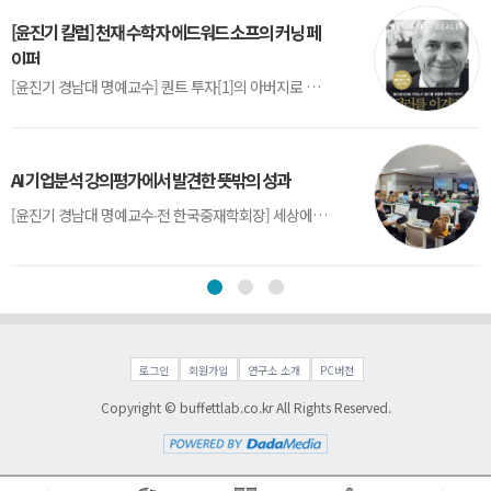
[윤진기 칼럼] 천재 수학자 에드워드 소프의 커닝 페
이퍼
[윤진기 경남대 명예교수] 퀀트 투자[1]의 아버지로 불리는 에드워드 소프(Edward O. Thorp)는 수학계에서 천재로 알려진 인물이다. 그는 수학자이지만, 투자 업계에도 여러 가지 흥미로운 일화를 남겼다.수학을 이용하여 카지노를 이길 수 있는지가 궁금했던 그는 동료 교수가 소개해 준 블랙잭(Blackjack) 전략의 핵심을 손바닥 크기의 종이에 요...
AI 기업분석 강의평가에서 발견한 뜻밖의 성과
[윤진기 경남대 명예교수∙전 한국중재학회장] 세상에는 우연처럼 보이지만 인류의 진보를 이끌어낸 사건들이 있다. 영국의 알렉산더 플레밍(Alexander Fleming)이 곰팡이 핀 페트리 접시(Petri dish)를 버리지 않고[1] 관찰해 페니실린을 발견한 것은 그 대표적 사례다. 무심히 지나쳤다면 결코 없었을 혁신이었다.지난 7월 5일, 필자가 개발한 기업...
로그인
회원가입
연구소 소개
PC버전
Copyright © buffettlab.co.kr All Rights Reserved.