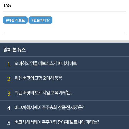
TAG
#버핏 리포트
#한솔케미칼
많이 본 뉴스
1
오마하의 명물 네브라스카 퍼니처 마트
2
워렌 버핏의 고향 오마하 풍경
3
워렌 버핏의 '보르샤임 보석 가게'는...
4
버크셔 해서웨이 주주총회 '상품 전시장'은?
5
버크셔 해서웨이 주주미팅 전야제 '보르샤임 파티'는?