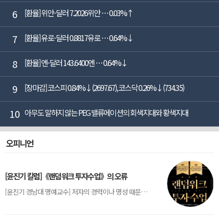
6
[환율] 위안-달러 7.2026위안 … 0.03%↑
7
[환율] 유로-달러 0.8817유로 … 0.64%↓
8
[환율] 엔-달러 143.6400엔 … 0.64%↓
9
[장마감] 코스피 0.84%↓(2697.67), 코스닥 0.26%↓(734.35)
10
아무도 말하지 않는 PEG 밸류에이션의 회색지대와 황색지대
오피니언
[윤진기 칼럼]《랜덤워크 투자수업》의 오류
[윤진기 경남대 명예교수] 저자의 경력이나 명성 때문인지 2020년에 번역 출판된 《랜덤워크 투자수업》(A Random Walk Down Wall Street) 12판은 표지부터가 거창하다. ‘45년간 12번 개정하며 철저히 검증한 투자서’, ‘전문가 부럽지 않은 투자 감각을 길러주는 위대한 투자지침서’ 라는 은빛 광고문구로 독자를 유혹한다.[1] 출판 50주...